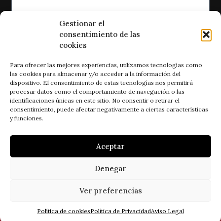
Gestionar el
consentimiento de las
He leído y acepto la política de privacidad
cookies
ENVIAR
Para ofrecer las mejores experiencias, utilizamos tecnologías como
las cookies para almacenar y/o acceder a la información del
dispositivo. El consentimiento de estas tecnologías nos permitirá
procesar datos como el comportamiento de navegación o las
identificaciones únicas en este sitio. No consentir o retirar el
consentimiento, puede afectar negativamente a ciertas características
y funciones.
Aceptar
Síguenos:
Denegar
Ver preferencias
© 2026 by Estudio Cinco. Todos los derechos
reservados.
Política de cookies
Política de Privacidad
Aviso Legal