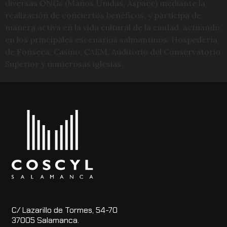
diversas ONGs (Manos Unidas, Aspace) mediante la
realización de conciertos benéficos, y participa de
manera activa en la vida cultural de la ciudad, actuando
en los principales escenarios salmantinos: Hospedería
de Fonseca, Casino, CAEM, Auditorio del Conservatorio
Superior y numerosas iglesias.
C/ Lazarillo de Tormes, 54-70
37005 Salamanca.