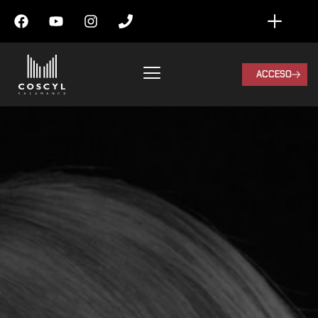
ACCESO
Miriam
Gómez-
Morán