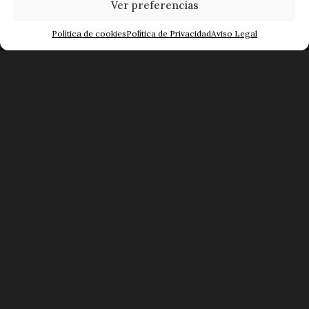
Ver preferencias
Teléfono: 923 28 21 15
Fax: 923 28 28 78
Política de cookies
Política de Privacidad
Aviso Legal
Mapa Web
POLÍTICA DE PRIVACIDAD
AVISO LEGAL
POLÍTICA DE COOKIES
POLÍTICA DE COOKIES (UE)