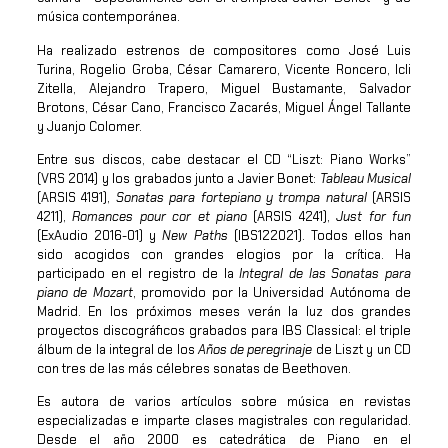
música contemporánea.
Ha realizado estrenos de compositores como José Luis
Turina, Rogelio Groba, César Camarero, Vicente Roncero, Icli
Zitella, Alejandro Trapero, Miguel Bustamante, Salvador
Brotons, César Cano, Francisco Zacarés, Miguel Ángel Tallante
y Juanjo Colomer.
Entre sus discos, cabe destacar el CD “Liszt: Piano Works”
(VRS 2014) y los grabados junto a Javier Bonet:
Tableau Musical
(ARSIS 4191),
Sonatas para fortepiano y trompa natural
(ARSIS
4211),
Romances pour cor et piano
(ARSIS 4241),
Just for fun
(ExAudio 2016-01) y
New Paths
(IBS122021). Todos ellos han
sido acogidos con grandes elogios por la crítica. Ha
participado en el registro de la
Integral de las Sonatas para
piano de Mozart
, promovido por la Universidad Autónoma de
Madrid. En los próximos meses verán la luz dos grandes
proyectos discográficos grabados para IBS Classical: el triple
álbum de la integral de los
Años de peregrinaje
de Liszt y un CD
con tres de las más célebres sonatas de Beethoven.
Es autora de varios artículos sobre música en revistas
especializadas e imparte clases magistrales con regularidad.
Desde el año 2000 es catedrática de Piano en el