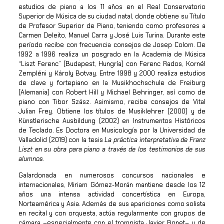
estudios de piano a los 11 años en el Real Conservatorio
Superior de Música de su ciudad natal, donde obtiene su Título
de Profesor Superior de Piano, teniendo como profesores a
Carmen Deleito, Manuel Carra y José Luis Turina. Durante este
período recibe con frecuencia consejos de Josep Colom. De
1992 a 1996 realiza un posgrado en la Academia de Música
“Liszt Ferenc” (Budapest, Hungría) con Ferenc Rados, Kornél
Zempléni y Károly Botvay. Entre 1998 y 2000 realiza estudios
de clave y fortepiano en la Musikhochschule de Freiburg
(Alemania) con Robert Hill y Michael Behringer, así como de
piano con Tibor Szász. Asimismo, recibe consejos de Vital
Julian Frey. Obtiene los títulos de Musiklehrer (2000) y de
Künstlerische Ausbildung (2002) en Instrumentos Históricos
de Teclado. Es Doctora en Musicología por la Universidad de
Valladolid (2019) con la tesis
La práctica interpretativa de Franz
Liszt en su obra para piano a través de los testimonios de sus
alumnos
.
Galardonada en numerosos concursos nacionales e
internacionales, Miriam Gómez-Morán mantiene desde los 12
años una intensa actividad concertística en Europa,
Norteamérica y Asia. Además de sus apariciones como solista
en recital y con orquesta, actúa regularmente con grupos de
cámara –especialmente con el trompista Javier Bonet– y de