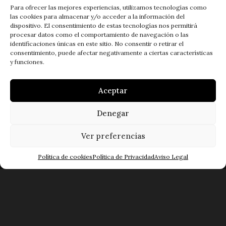
Para ofrecer las mejores experiencias, utilizamos tecnologías como
las cookies para almacenar y/o acceder a la información del
dispositivo. El consentimiento de estas tecnologías nos permitirá
procesar datos como el comportamiento de navegación o las
identificaciones únicas en este sitio. No consentir o retirar el
consentimiento, puede afectar negativamente a ciertas características
y funciones.
C/ Lazarillo de Tormes, 54-70
37005 Salamanca.
Aceptar
Teléfono: 923 28 21 15
Fax: 923 28 28 78
Denegar
Ver preferencias
Mapa Web
Política de cookies
Política de Privacidad
Aviso Legal
POLÍTICA DE PRIVACIDAD