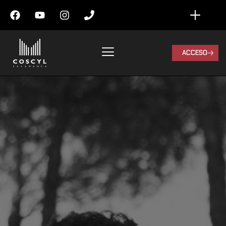
ACCESO
Darío Meta
Barnatán