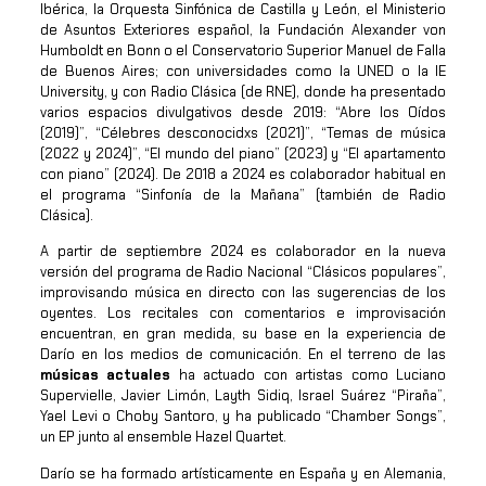
Ibérica, la Orquesta Sinfónica de Castilla y León, el Ministerio
de Asuntos Exteriores español, la Fundación Alexander von
Humboldt en Bonn o el Conservatorio Superior Manuel de Falla
de Buenos Aires; con universidades como la UNED o la IE
University, y con Radio Clásica (de RNE), donde ha presentado
varios espacios divulgativos desde 2019: “Abre los Oídos
(2019)”, “Célebres desconocidxs (2021)”, “Temas de música
(2022 y 2024)”, “El mundo del piano” (2023) y “El apartamento
con piano” (2024). De 2018 a 2024 es colaborador habitual en
el programa “Sinfonía de la Mañana” (también de Radio
Clásica).
A partir de septiembre 2024 es colaborador en la nueva
versión del programa de Radio Nacional “Clásicos populares”,
improvisando música en directo con las sugerencias de los
oyentes. Los recitales con comentarios e improvisación
encuentran, en gran medida, su base en la experiencia de
Darío en los medios de comunicación. En el terreno de las
músicas actuales
ha actuado con artistas como Luciano
Supervielle, Javier Limón, Layth Sidiq, Israel Suárez “Piraña”,
Yael Levi o Choby Santoro, y ha publicado “Chamber Songs”,
un EP junto al ensemble Hazel Quartet.
Darío se ha formado artísticamente en España y en Alemania,