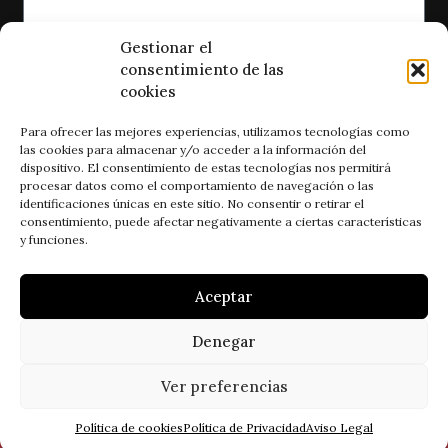
Gestionar el
consentimiento de las
He leído y acepto la política de privacidad
cookies
ENVIAR
Para ofrecer las mejores experiencias, utilizamos tecnologías como
las cookies para almacenar y/o acceder a la información del
dispositivo. El consentimiento de estas tecnologías nos permitirá
procesar datos como el comportamiento de navegación o las
identificaciones únicas en este sitio. No consentir o retirar el
consentimiento, puede afectar negativamente a ciertas características
y funciones.
Aceptar
Síguenos:
Denegar
Ver preferencias
© 2026 by Estudio Cinco. Todos los derechos
reservados.
Política de cookies
Política de Privacidad
Aviso Legal