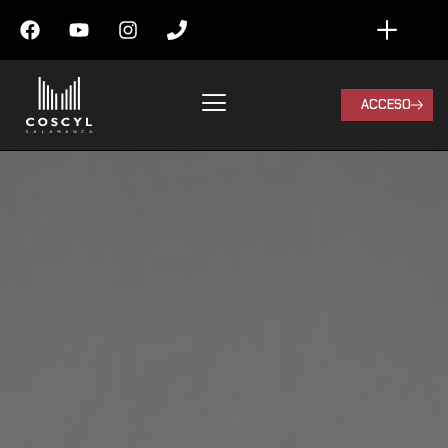
ACCESO
Antonio
Romero
Cienfuegos