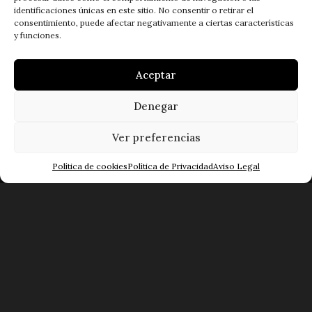
identificaciones únicas en este sitio. No consentir o retirar el
consentimiento, puede afectar negativamente a ciertas características
y funciones.
Aceptar
Denegar
Ver preferencias
Política de cookies
Política de Privacidad
Aviso Legal
C/ Lazarillo de Tormes, 54-70
37005 Salamanca.
Teléfono: 923 28 21 15
Fax: 923 28 28 78
Mapa Web