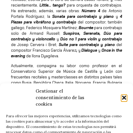
recientemente,
Little… tango?
para orquesta de contrabajos.
Ha estrenado, además, varias obras:
Número 4
de Antonio
Portela Rodríguez; la
Sonata para contrabajo y piano
y
4
Piezas para vibráfono y contrabajo
del compositor, también
gallego, Federico Mosquera Martínez;
Bourrée
para contrabajo
solo de Armand Russell;
Suspiros, Serenata, Dúo para
contrabajo y violoncello
y
Dúo no 1 para violín y contrabajo
de Josep Cervera i Bret;
Suite para contrabajo y piano
del
compositor Francisco García Álvarez
;
y
Dialogue
y
Once in the
evening
de Ilona Dyagileva.
Actualmente, compagina su labor como profesor en el
Conservatorio Superior de Música de Castilla y León con
frecuentes recitales y masterclasses en distintos países tales
como Rusia, República Checa, Italia, Noruega, Francia, Bulgaria
o Portugal.
Gestionar el
consentimiento de las
Contacto:
antonio.romcie@educa.jcyl.es
cookies
Para ofrecer las mejores experiencias, utilizamos tecnologías como
las cookies para almacenar y/o acceder a la información del
dispositivo. El consentimiento de estas tecnologías nos permitirá
procesar datos como el comportamiento de navegación o las