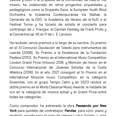
mismo, ha colaborado en otros proyectos orquestales y
pedagógicos como la Orquesta Gaos, la European Youth Wind
Orchestra, Ia Academia Contemporánea Vía Stellae, la
Camerata de la OSG, la Academia de Verano de la NJO o el
Festival Turina y ha tocado de solista el concierto para
contrabajo de J. Françaix, el
Carmen Fantasy
de Frank Proto y
el
Concertino op. 45 no 11
de L. E. Larsson.
Ha recibido varios premios a lo largo de su carrera: 2o premio
en el XI Concurso Diputación de Toledo para instrumentos de
cuerda (2008); 3o Premio a la Excelencia de la Fundación
Paideia (2012); 3o Premio en el International Music Competition
London Grand Prize Virtuoso 2016; y Mención de Honor en el
Concurso Internacional de Jóvenes Solistas de la Costa
Atlántica (2016). En el año 2021 consiguió el 1o Premio en el
International Moscow music Competition, en la categoría
Ensemble, con el grupo Tempo Catro y en 2023 recibió un
doble premio en el World Classical Music Awards: la medalla de
oro en la categoría de música actual y el Grand Prize entre
todas las categorías.
Como compositor, ha estrenado la obra
Paseando por New
York
para quinteto de contrabajos;
Fendas
, para coro, piano y
recitado, escrita para el coro de cámara Ludus Tonalis; y, más