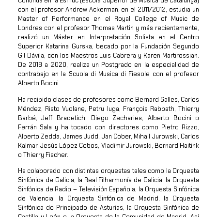
Continua en la Esmuc (Escola Superior de Música de Catalunya)
con el profesor Andrew Ackerman; en el 2011/2012, estudia un
Master of Performance en el Royal College of Music de
Londres con el profesor Thomas Martin y más recientemente,
realizó un Máster en Interpretación Solista en el Centro
Superior Katarina Gurska, becado por la Fundación Segundo
Gil Dávila, con los Maestros Luis Cabrera y Karen Martirossian.
De 2018 a 2020, realiza un Postgrado en la especialidad de
contrabajo en la Scuola di Musica di Fiesole con el profesor
Alberto Bocini.
Ha recibido clases de profesores como Bernard Salles, Carlos
Méndez, Risto Vuolane, Petru Iuga, François Rabbath, Thierry
Barbé, Jeff Bradetich, Diego Zecharies, Alberto Bocini o
Ferrán Sala y ha tocado con directores como Pietro Rizzo,
Alberto Zedda, James Judd, Jan Cober, Mihail Jurowski, Carlos
Kalmar, Jesús López Cobos, Vladimir Jurowski, Bernard Haitink
o Thierry Fischer.
Ha colaborado con distintas orquestas tales como la Orquesta
Sinfónica de Galicia, la Real Filharmonía de Galicia, la Orquesta
Sinfónica de Radio – Televisión Española, la Orquesta Sinfónica
de Valencia, la Orquesta Sinfónica de Madrid, la Orquesta
Sinfónica do Principado de Asturias, la Orquesta Sinfónica de
Castilla y León o la Orquesta de la Comunidad de Madrid. Así